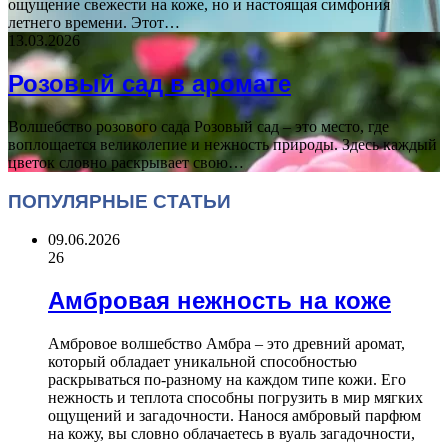
ощущение свежести на коже, но и настоящая симфония
летнего времени. Этот…
13.03.2026
Розовый сад в аромате
Волшебство розового сада Розовый сад – это место, где
воплощается великолепие и нежность природы. Здесь каждый
цветок словно раскрывает свою…
ПОПУЛЯРНЫЕ СТАТЬИ
09.06.2026
26
Амбровая нежность на коже
Амбровое волшебство Амбра – это древний аромат,
который обладает уникальной способностью
раскрываться по-разному на каждом типе кожи. Его
нежность и теплота способны погрузить в мир мягких
ощущений и загадочности. Нанося амбровый парфюм
на кожу, вы словно облачаетесь в вуаль загадочности,