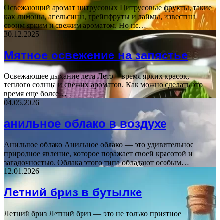
Освежающий аромат цитрусовых Цитрусовые фрукты, такие
как лимоны, апельсины, грейпфруты и лаймы, известны
своим ярким и свежим ароматом. Но не…
30.12.2025
Мятное освежение на запястье
Освежающее дыхание лета Лето – время ярких красок,
теплого солнца и свежих ароматов. Как можно сделать это
время еще более…
04.05.2026
анильное облако в воздухе
Анильное облако Анильное облако — это удивительное
природное явление, которое поражает своей красотой и
загадочностью. Облака этого типа обладают особым…
12.01.2026
Летний бриз в бутылке
Летний бриз Летний бриз — это не только приятное