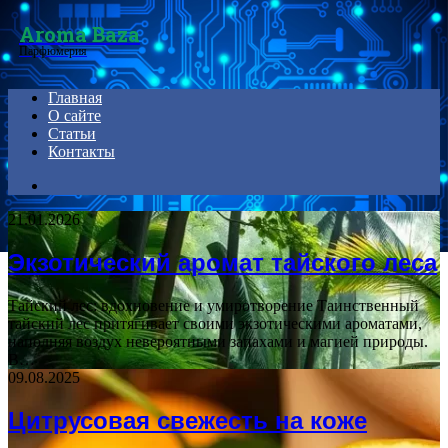
Menu
Aroma Baza
Парфюмерия
Главная
О сайте
Статьи
Контакты
Search
for
21.01.2026
Экзотический аромат тайского леса
Тайский лес: вдохновение и умиротворение Таинственный
тайский лес притягивает своими экзотическими ароматами,
наполняя воздух невероятными запахами и магией природы.
В…
09.08.2025
Цитрусовая свежесть на коже