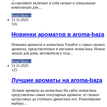
ассортимент включает в себя свежие и уникальные
композиции для…
Read More »
21.11.2025
116
Новинки ароматов в aroma-baza
Новинки ароматов в aroma-baza Узнайте о самых свежих
ароматах, представленных в магазине aroma-baza. Новые
запахи для дома, автомобиля и тела…
Read More »
21.11.2025
125
Лучшие ароматы на aroma-baza
Лучшие ароматы на aroma-baza На сайте aroma-baza
представлены самые популярные ароматы: от свежих
цитрусовых до глубоких древесных нот. Разнообразие
выбора…