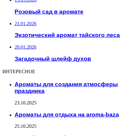
Розовый сад в аромате
21.01.2026
Экзотический аромат тайского леса
20.01.2026
Загадочный шлейф духов
ИНТЕРЕСНОЕ
Ароматы для создания атмосферы
праздника
23.10.2025
Ароматы для отдыха на aroma-baza
25.10.2025