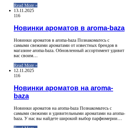
Read More »
13.11.2025
116
Новинки ароматов в aroma-baza
Новинки ароматов в aroma-baza Познакомьтесь с
самыми свежими ароматами от известных брендов в
магазине aroma-baza. Обновленный ассортимент удивит
вас своим…
Read More »
12.11.2025
116
Новинки ароматов на aroma-
baza
Новинки ароматов на aroma-baza Познакомьтесь с
самыми свежими и удивительными ароматами на aroma-
baza. У нас вы найдете широкий выбор парфюмерии…