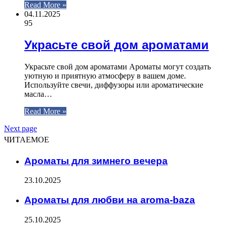
Read More »
04.11.2025
95
Украсьте свой дом ароматами
Украсьте свой дом ароматами Ароматы могут создать
уютную и приятную атмосферу в вашем доме.
Используйте свечи, диффузоры или ароматические
масла…
Read More »
Next page
ЧИТАЕМОЕ
Ароматы для зимнего вечера
23.10.2025
Ароматы для любви на aroma-baza
25.10.2025