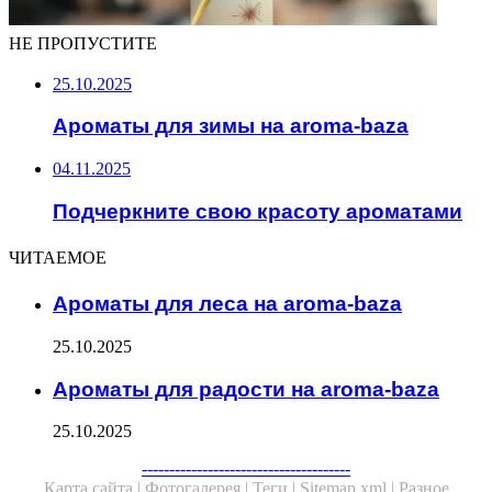
НЕ ПРОПУСТИТЕ
25.10.2025
Ароматы для зимы на aroma-baza
04.11.2025
Подчеркните свою красоту ароматами
ЧИТАЕМОЕ
Ароматы для леса на aroma-baza
25.10.2025
Ароматы для радости на aroma-baza
25.10.2025
--------------------------------------
Карта сайта |
Фотогалерея |
Теги |
Sitemap.xml |
Разное