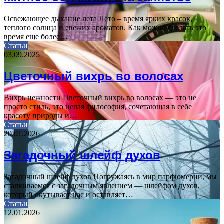
Освежающее дыхание лета Лето – время ярких красок,
теплого солнца и свежих ароматов. Как можно сделать это
время еще более…
Статьи
03.09.2025
Цветочный вихрь во волосах
Вихрь нежности Цветочный вихрь во волосах — это не
просто стиль, это целая философия, сочетающая в себе
красоту природы и…
Статьи
20.01.2026
Загадочный шлейф духов
Загадочный шлейф духов Погружаясь в мир парфюмерии, мы
сталкиваемся с загадочным явлением — шлейфом духов,
который окутывает нас и оставляет…
Статьи
12.01.2026