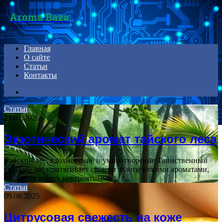
Menu
Aroma Baza
Парфюмерия
Главная
О сайте
Статьи
Контакты
Search
for
Статьи
21.01.2026
Экзотический аромат тайского леса
Тайский лес: вдохновение и умиротворение Таинственный
тайский лес притягивает своими экзотическими ароматами,
наполняя воздух невероятными…
Статьи
09.08.2025
Цитрусовая свежесть на коже