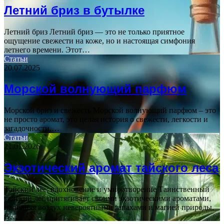
Летний бриз в бутылке
Летний бриз Летний бриз — это не только приятное
ощущение свежести на коже, но и настоящая симфония
летнего времени. Этот…
Статьи
20.07.2025
Морской волнующий парфюм
Морской бриз и свежесть Морской волнующий парфюм – это
не просто аромат, это целая история о свежести, легкости и
загадочности.…
Статьи
21.01.2026
Экзотический аромат тайского леса
Тайский лес: вдохновение и умиротворение Таинственный
тайский лес притягивает своими экзотическими ароматами,
наполняя воздух невероятными запахами и магией природы.
В…