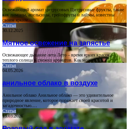
Освежающий аромат цитрусовых Цитрусовые фрукты, такие
как лимоны, апельсины, грейпфруты и лаймы, известны
своим ярким…
Статьи
30.12.2025
Мятное освежение на запястье
Освежающее дыхание лета Лето – время ярких красок,
теплого солнца и свежих ароматов. Как можно…
Статьи
04.05.2026
анильное облако в воздухе
Анильное облако Анильное облако — это удивительное
природное явление, которое поражает своей красотой и
загадочностью.…
Статьи
13.03.2026
Розовый сад в аромате