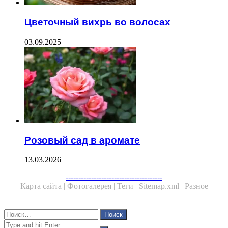
Цветочный вихрь во волосах
03.09.2025
Розовый сад в аромате
13.03.2026
--------------------------------------
Карта сайта |
Фотогалерея |
Теги |
Sitemap.xml |
Разное
Close
Найти:
Close