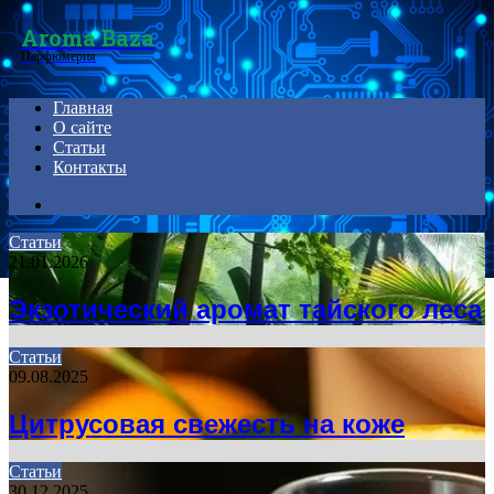
Menu
Aroma Baza
Парфюмерия
Главная
О сайте
Статьи
Контакты
Search
for
Статьи
21.01.2026
Экзотический аромат тайского леса
Статьи
09.08.2025
Цитрусовая свежесть на коже
Статьи
30.12.2025