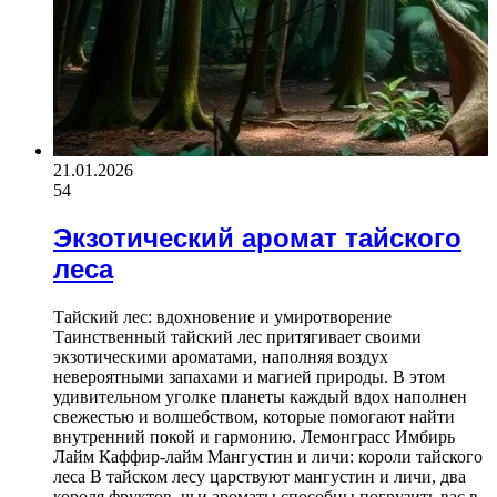
21.01.2026
54
Экзотический аромат тайского
леса
Тайский лес: вдохновение и умиротворение
Таинственный тайский лес притягивает своими
экзотическими ароматами, наполняя воздух
невероятными запахами и магией природы. В этом
удивительном уголке планеты каждый вдох наполнен
свежестью и волшебством, которые помогают найти
внутренний покой и гармонию. Лемонграсс Имбирь
Лайм Каффир-лайм Мангустин и личи: короли тайского
леса В тайском лесу царствуют мангустин и личи, два
короля фруктов, чьи ароматы способны погрузить вас в